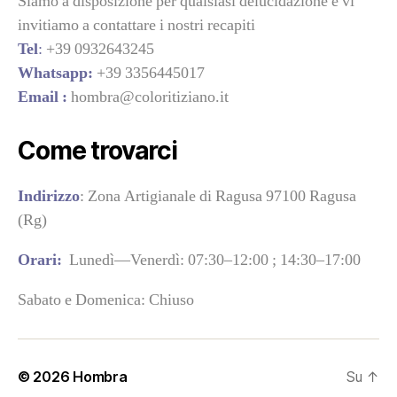
Siamo a disposizione per qualsiasi delucidazione e vi
invitiamo a contattare i nostri recapiti
Tel
:
+39 0932643245
Whatsapp:
+39 3356445017
Email :
hombra@coloritiziano.it
Come trovarci
Indirizzo
: Zona Artigianale di Ragusa 97100 Ragusa
(Rg)
Orari:
Lunedì—Venerdì: 07:30–12:00 ; 14:30–17:00
Sabato e Domenica: Chiuso
© 2026
Hombra
Su
↑